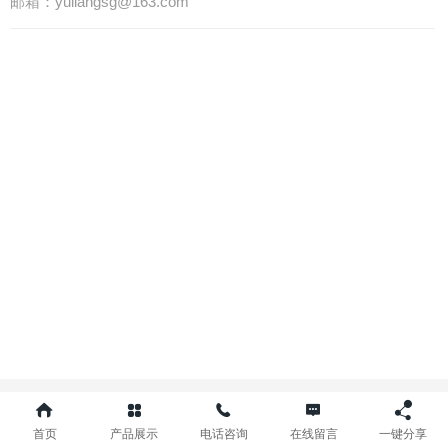
邮箱：yuliangsg@163.com
©
2021 版权所有
首页
产品展示
电话咨询
在线留言
一键分享
电脑版
技术支持：
农业网