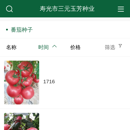
寿光市三元玉芳种业
番茄种子
名称
时间
价格
筛选
1716